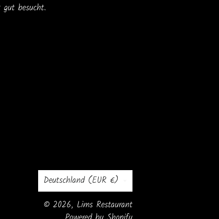
t gut besucht.
Land/Region
Deutschland (EUR €)
© 2026,
Lims Restaurant
Powered by Shopify