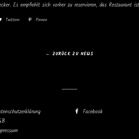
ecker. Es empfiehlt sich vorher zu reservieren, das Restaurant is
Twittern
Auf
Pinnen
Auf
ebook
Twitter
Pinterest
en
twittern
pinnen
← ZURÜCK ZU NEWS
tenschutzerklärung
Facebook
GB
mpressum