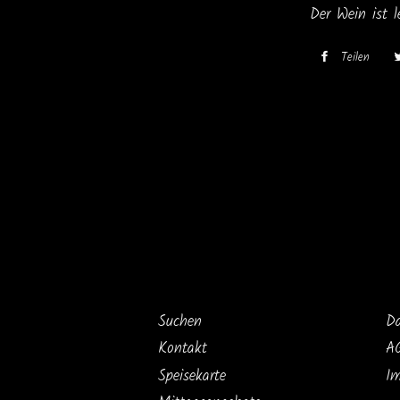
Der Wein ist l
Teilen
Auf
Fac
teil
Suchen
Da
Kontakt
A
Speisekarte
I